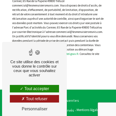
Cormier, 65 Rue de la Paperie 49800 Trélazé
commercial@lesmenuisiersreunis.com. Vous disposez de droits d’accès, de
rectification, d’effacement, de portabilité, de limitation, d’opposition, de
retrait de votre consentement à tout moment et du droit d’introduire une
réclamation auprès d’une autorité de contrôle, ainsi que d’organiser le sort de
vos données post-mortem. Vous pouvez exercer ces droits par voie postale à
l'adresse Parc d'activités du Cormier, 65 Rue de la Paperie 49800 Trélazé ou
par courrier électronique à l'adresse commercial@lesmenuisiersreunis.com.
Un justificatif d'identité pourra vous être demandé. Nous conservons vos
données pendant la période de prise de contact puis pendant la durée de
prescription légale aux fins probatoires et de gestion des contentieux. Vous
avez le droit de vous inscrire sur la liste d'opposition au démarchage
téléphonique, disponible à cette adresse:
Bloctel.gouv.fr
. Consultez le site
cnil.fr pour plus d’informations sur vos droits.
Ce site utilise des cookies et
vous donne le contrôle sur
ceux que vous souhaitez
activer
Tout accepter
Tout refuser
Recherches fréquentes
Personnaliser
Vistalid
Mentions légales
©
- 2026 - Tous droits réservés -