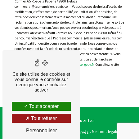
Cormier, 65 Rue de la Paperie 49800 Trélazé
commercial@lesmenuisiersreunis.com. Vous disposez de droits d’accès, de
rectification, d’effacement, de portabilité, de limitation, d’opposition, de
retrait de votre consentement à tout moment et du droit d’introduire une
réclamation auprès d’une autorité de contrôle, ainsi que d’organiser le sort de
vos données post-mortem. Vous pouvez exercer ces droits par voie postale à
l'adresse Parc d'activités du Cormier, 65 Rue de la Paperie 49800 Trélazé ou
par courrier électronique à l'adresse commercial@lesmenuisiersreunis.com.
Un justificatif d'identité pourra vous être demandé. Nous conservons vos
données pendant la période de prise de contact puis pendant la durée de
prescription légale aux fins probatoires et de gestion des contentieux. Vous
avez le droit de vous inscrire sur la liste d'opposition au démarchage
téléphonique, disponible à cette adresse:
Bloctel.gouv.fr
. Consultez le site
cnil.fr pour plus d’informations sur vos droits.
Ce site utilise des cookies et
vous donne le contrôle sur
ceux que vous souhaitez
activer
Tout accepter
Tout refuser
Recherches fréquentes
Personnaliser
Vistalid
Mentions légales
©
- 2026 - Tous droits réservés -