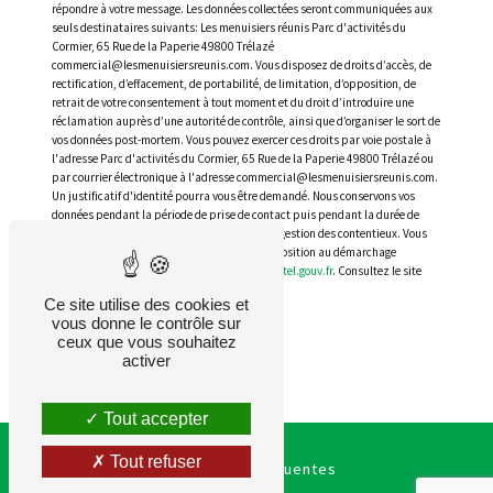
répondre à votre message. Les données collectées seront communiquées aux
seuls destinataires suivants: Les menuisiers réunis Parc d'activités du
Cormier, 65 Rue de la Paperie 49800 Trélazé
commercial@lesmenuisiersreunis.com. Vous disposez de droits d’accès, de
rectification, d’effacement, de portabilité, de limitation, d’opposition, de
retrait de votre consentement à tout moment et du droit d’introduire une
réclamation auprès d’une autorité de contrôle, ainsi que d’organiser le sort de
vos données post-mortem. Vous pouvez exercer ces droits par voie postale à
l'adresse Parc d'activités du Cormier, 65 Rue de la Paperie 49800 Trélazé ou
par courrier électronique à l'adresse commercial@lesmenuisiersreunis.com.
Un justificatif d'identité pourra vous être demandé. Nous conservons vos
données pendant la période de prise de contact puis pendant la durée de
prescription légale aux fins probatoires et de gestion des contentieux. Vous
avez le droit de vous inscrire sur la liste d'opposition au démarchage
téléphonique, disponible à cette adresse:
Bloctel.gouv.fr
. Consultez le site
cnil.fr pour plus d’informations sur vos droits.
Ce site utilise des cookies et
vous donne le contrôle sur
ceux que vous souhaitez
activer
Tout accepter
Tout refuser
Recherches fréquentes