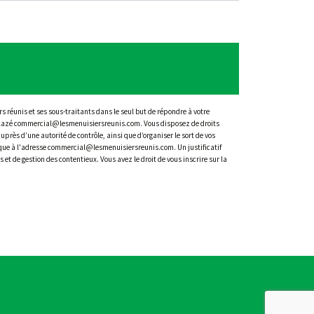
s réunis et ses sous-traitants dans le seul but de répondre à votre
Trélazé commercial@lesmenuisiersreunis.com. Vous disposez de droits
uprès d’une autorité de contrôle, ainsi que d’organiser le sort de vos
nique à l'adresse commercial@lesmenuisiersreunis.com. Un justificatif
t de gestion des contentieux. Vous avez le droit de vous inscrire sur la