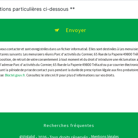
tions particulières ci-dessous **
Envoyer
s contacter et sont enregistrées dans un fichier informatisé. Elles sont destinées à Les menuisier
aires suivants: Les menuisiers réunis Parc d'activités du Cormier, 65 Rue de la Paperie 49800 
opposition, de retrait de votre consentement à tout moment et du droit d’introduire une réclamation a
l'adresse Parc d'activités du Cormier, 65 Rue de la Paperie 49800 Trélazé ou par courrier électro
 la période de prise de contact puis pendant la durée de prescription légale aux fins probatoires e
sse:
Bloctel.gouv.fr
. Consultez le site cnil.fr pour plus d’informations sur vos droits.
Recherches fréquentes
Vistalid
Mentions légales
©
- 2026 - Tous droits réservés -