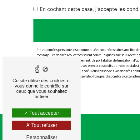
En cochant cette case, j'accepte les condi
** Les données personnelles communiquées sont nécessaires aux fins de vou
message. Les données collectées seront communiquées aux seuls destinat
d’accès, de rectification, d’effacement, de portabilité, de limitation, d’
données post-mortem. Vous pouvez exercer ces droits par voie postale à 
d'identité pourra vous être demandé. Nous conservons vos données pendant
liste d'opposition au démarchage téléphonique, disponible à cette adre
Ce site utilise des cookies et
vous donne le contrôle sur
ceux que vous souhaitez
activer
Tout accepter
Tout refuser
Personnaliser