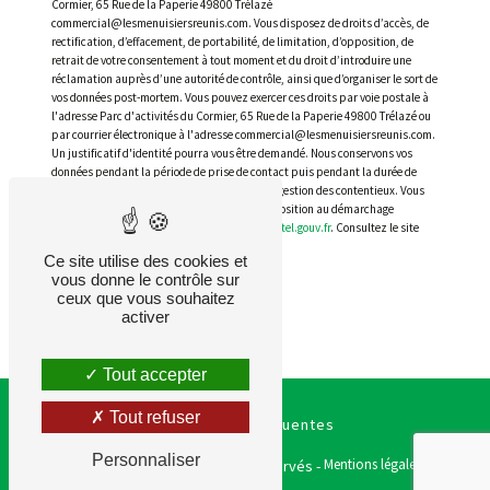
Cormier, 65 Rue de la Paperie 49800 Trélazé
commercial@lesmenuisiersreunis.com. Vous disposez de droits d’accès, de
rectification, d’effacement, de portabilité, de limitation, d’opposition, de
retrait de votre consentement à tout moment et du droit d’introduire une
réclamation auprès d’une autorité de contrôle, ainsi que d’organiser le sort de
vos données post-mortem. Vous pouvez exercer ces droits par voie postale à
l'adresse Parc d'activités du Cormier, 65 Rue de la Paperie 49800 Trélazé ou
par courrier électronique à l'adresse commercial@lesmenuisiersreunis.com.
Un justificatif d'identité pourra vous être demandé. Nous conservons vos
données pendant la période de prise de contact puis pendant la durée de
prescription légale aux fins probatoires et de gestion des contentieux. Vous
avez le droit de vous inscrire sur la liste d'opposition au démarchage
téléphonique, disponible à cette adresse:
Bloctel.gouv.fr
. Consultez le site
cnil.fr pour plus d’informations sur vos droits.
Ce site utilise des cookies et
vous donne le contrôle sur
ceux que vous souhaitez
activer
Tout accepter
Tout refuser
Recherches fréquentes
Personnaliser
Vistalid
Mentions légales
©
- 2026 - Tous droits réservés -