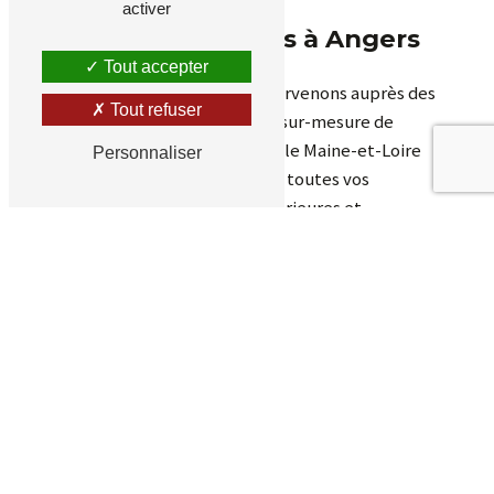
activer
Artisans menuisiers à Angers
Tout accepter
Depuis plus de 30 ans, nous intervenons auprès des
Tout refuser
particuliers pour la fabrication sur-mesure de
menuiseries de qualité sur tout le Maine-et-Loire
Personnaliser
(49). Nous fabriquons et posons toutes vos
menuiseries en bois massif, intérieures et
extérieures. Experts en agencement en bois sur-
mesure, nous concevons cuisines, meubles de salle
de bains, portes et fenêtres, dressing et placards,
terrasses, abris de jardin et bien plus encore.
Véritables artisans d’art spécialistes du bois massif,
nous basons
notre philosophie
et notre réputation
sur un
savoir-faire ancestral
et une écoute attentive
de vos besoins. Selon vos envies, nous travaillons
aussi le PVC et alu.